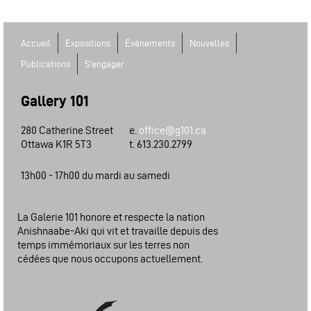
Accueil
Expositions
Événements
Nouvelles
Publications
S'engager
Gallery 101
280 Catherine Street
e.
office@g101.ca
Ottawa K1R 5T3
t. 613.230.2799
13h00 - 17h00 du mardi au samedi
La Galerie 101 honore et respecte la nation
Anishnaabe-Aki qui vit et travaille depuis des
temps immémoriaux sur les terres non
cédées que nous occupons actuellement.