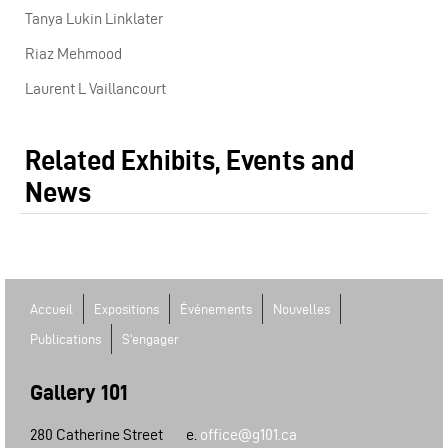
Tanya Lukin Linklater
Riaz Mehmood
Laurent L Vaillancourt
Related Exhibits, Events and
News
Accueil
Expositions
Événements
Nouvelles
Publications
S'engager
Gallery 101
280 Catherine Street
e.
office@g101.ca