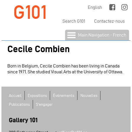
G101
Jump to Main Navigation
English
Search G101
Contactez-nous
Main Navigation - French
Cecile Combien
Born in Belgium, Cecile Combien has been living in Canada
since 1971. She studied Visual Arts at the University of Ottawa.
Accueil
Expositions
Événements
Nouvelles
Publications
S'engager
Gallery 101